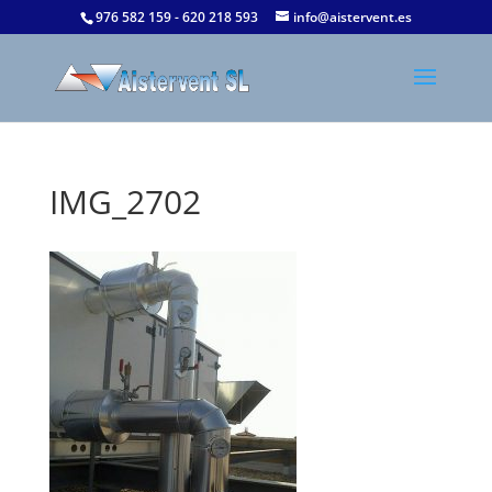
976 582 159 - 620 218 593
info@aistervent.es
IMG_2702