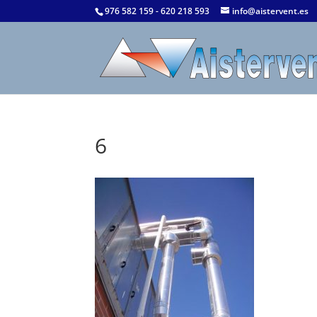
976 582 159 - 620 218 593
info@aistervent.es
6